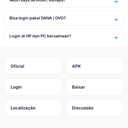
Bisa login pakai DANA / OVO?
Login di HP dan PC bersamaan?
Oficial
APK
Login
Baixar
Localização
Discussão