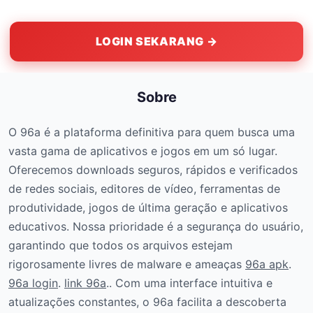
LOGIN SEKARANG →
Sobre
O 96a é a plataforma definitiva para quem busca uma
vasta gama de aplicativos e jogos em um só lugar.
Oferecemos downloads seguros, rápidos e verificados
de redes sociais, editores de vídeo, ferramentas de
produtividade, jogos de última geração e aplicativos
educativos. Nossa prioridade é a segurança do usuário,
garantindo que todos os arquivos estejam
rigorosamente livres de malware e ameaças
96a apk
.
96a login
.
link 96a
.. Com uma interface intuitiva e
atualizações constantes, o 96a facilita a descoberta