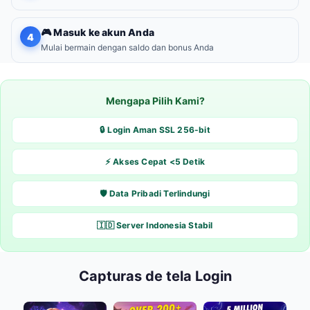
🎮 Masuk ke akun Anda
4
Mulai bermain dengan saldo dan bonus Anda
Mengapa Pilih Kami?
🔒 Login Aman SSL 256-bit
⚡ Akses Cepat <5 Detik
🛡️ Data Pribadi Terlindungi
🇮🇩 Server Indonesia Stabil
Capturas de tela Login