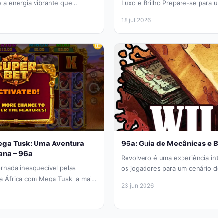
é a energia vibrante que
Luxo e Brilho Prepare-se para 
nostálgica ao coração do glamou
18 jul 2026
Mega Tusk: Uma Aventura
96a: Guia de Mecânicas e 
ana – 96a
Revolvero é uma experiência in
nada inesquecível pelas
os jogadores para um cenário d
da África com Mega Tusk, a mais
e implacável. Com 20 linhas...
23 jun 2026
GT que...