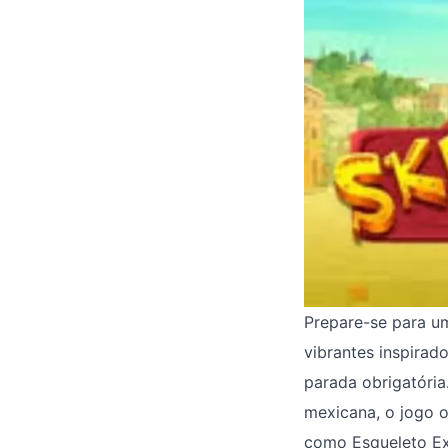
Prepare-se para u
vibrantes inspirad
parada obrigatória
mexicana, o jogo o
como Esqueleto Exp