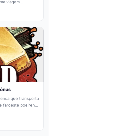
uma viagem
r...
Bônus
tensa que transporta
e faroeste poeirento