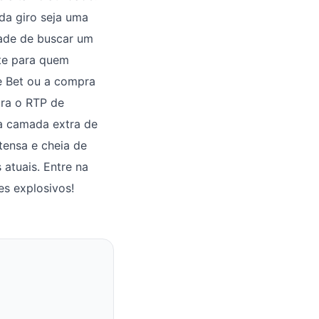
da giro seja uma
dade de buscar um
te para quem
e Bet ou a compra
ora o RTP de
ma camada extra de
tensa e cheia de
 atuais. Entre na
es explosivos!